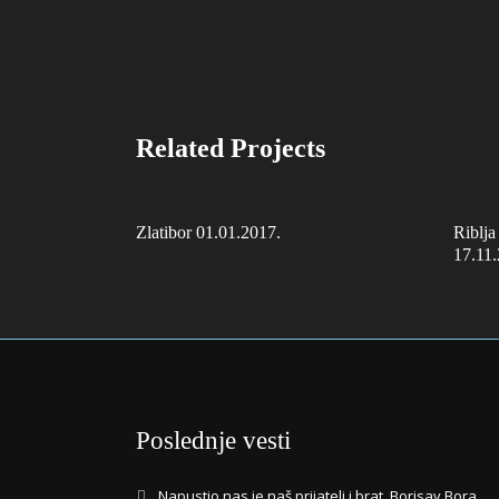
Related Projects
Zlatibor 01.01.2017.
Riblja
17.11
Poslednje vesti
Napustio nas je naš prijatelj i brat, Borisav Bora