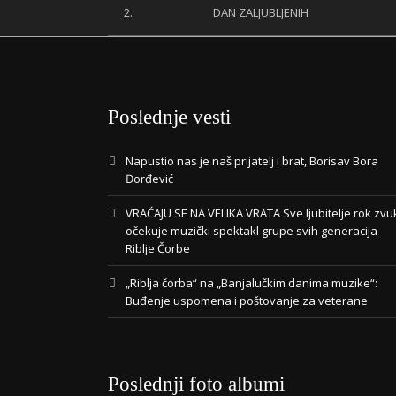
2.
DAN ZALJUBLJENIH
Poslednje vesti
Napustio nas je naš prijatelj i brat, Borisav Bora
Đorđević
VRAĆAJU SE NA VELIKA VRATA Sve ljubitelje rok zvu
očekuje muzički spektakl grupe svih generacija
Riblje Čorbe
„Riblja čorba“ na „Banjalučkim danima muzike“:
Buđenje uspomena i poštovanje za veterane
Poslednji foto albumi