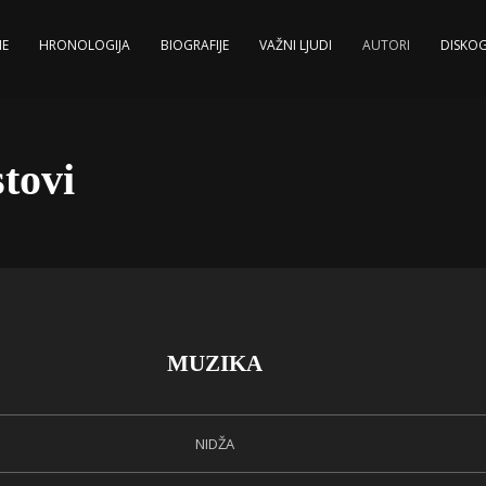
E
HRONOLOGIJA
BIOGRAFIJE
VAŽNI LJUDI
AUTORI
DISKOG
tovi
MUZIKA
NIDŽA