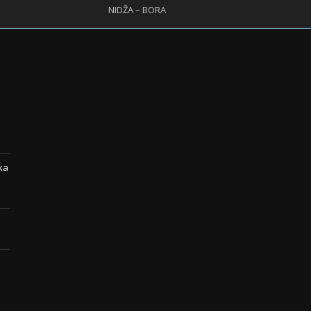
NIDŽA – BORA
ka