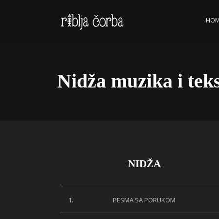
HOM
Nidža muzika i teks
NIDŽA
1.
PESMA SA PORUKOM