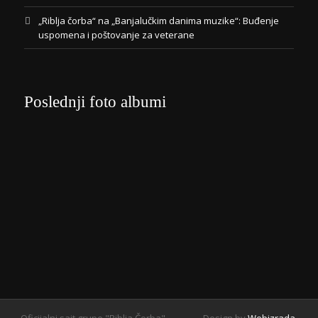
„Riblja čorba“ na „Banjalučkim danima muzike“: Buđenje
uspomena i poštovanje za veterane
Poslednji foto albumi