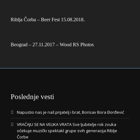
Riblja Čorba – Beer Fest 15.08.2018.
Beograd – 27.11.2017 – Wood RS Photos
Poslednje vesti
Napustio nas je naš prijatelj i brat, Borisav Bora Đorđević
VRAĆAJU SE NA VELIKA VRATA Sve ljubitelje rok zvuka
očekuje muzički spektakl grupe svih generacija Riblje
Čorbe