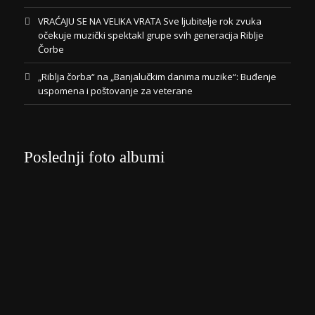
VRAĆAJU SE NA VELIKA VRATA Sve ljubitelje rok zvuka
očekuje muzički spektakl grupe svih generacija Riblje
Čorbe
„Riblja čorba“ na „Banjalučkim danima muzike“: Buđenje
uspomena i poštovanje za veterane
Poslednji foto albumi