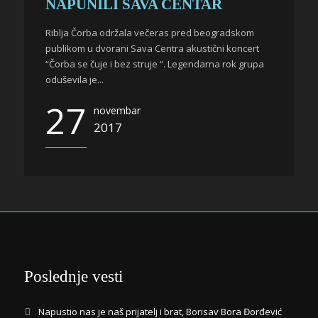
NAPUNILI SAVA CENTAR
Riblja Čorba održala večeras pred beogradskom
publikom u dvorani Sava Centra akustični koncert
“Čorba se čuje i bez struje “. Legendarna rok grupa
oduševila je...
27
novembar
2017
Poslednje vesti
Napustio nas je naš prijatelj i brat, Borisav Bora Đorđević