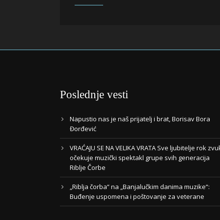
Poslednje vesti
Napustio nas je naš prijatelj i brat, Borisav Bora
Đorđević
VRAĆAJU SE NA VELIKA VRATA Sve ljubitelje rok zvu
očekuje muzički spektakl grupe svih generacija
Riblje Čorbe
„Riblja čorba“ na „Banjalučkim danima muzike“:
Buđenje uspomena i poštovanje za veterane