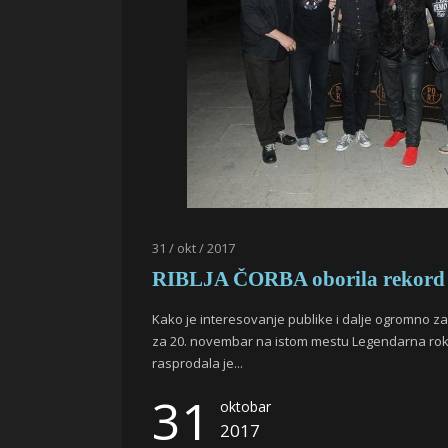
31 / okt / 2017
RIBLJA ČORBA oborila rekord u
Kako je interesovanje publike i dalje ogromno za
za 20. novembar na istom mestu Legendarna rok 
rasprodala je...
31
oktobar
2017