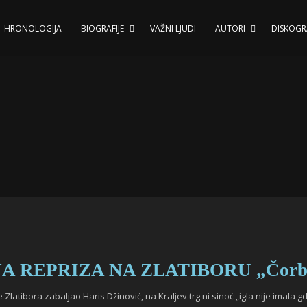
HRONOLOGIJA
BIOGRAFIJE
VAŽNI LJUDI
AUTORI
DISKOGR
REPRIZA NA ZLATIBORU „Čorba“ 
 Zlatibora zabaljao Haris Džinović, na Kraljev trg ni sinoć „igla nije imala 