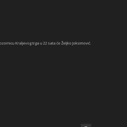
rnicu Kraljevog trga u 22 sata će Željko Joksimović.