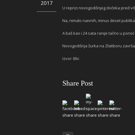
2017
U reprizi novogodišnjeg dočeka pred više
Na, nimalo naivnih, minus deset publika
A baš kao i 24 sata ranije tačno u pon
Novogodišnja žurka na Zlatiboru završa
Izvor: Blic
Share Post