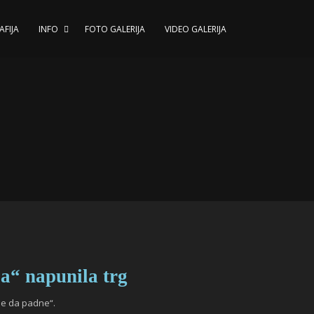
AFIJA
INFO
FOTO GALERIJA
VIDEO GALERIJA
napunila trg
gde da padne“.