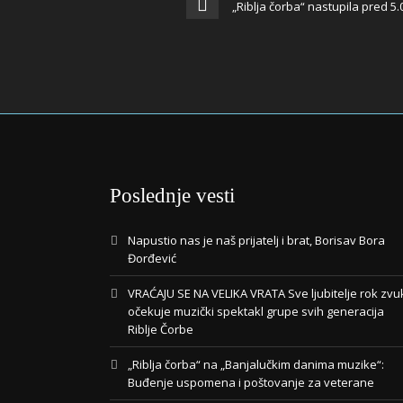
„Riblja čorba“ nastupila pred 5.0
Poslednje vesti
Napustio nas je naš prijatelj i brat, Borisav Bora
Đorđević
VRAĆAJU SE NA VELIKA VRATA Sve ljubitelje rok zvu
očekuje muzički spektakl grupe svih generacija
Riblje Čorbe
„Riblja čorba“ na „Banjalučkim danima muzike“:
Buđenje uspomena i poštovanje za veterane