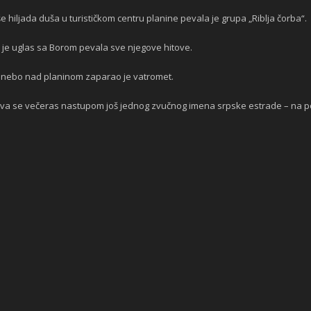
 hiljada duša u turističkom centru planine pevala je grupa „Riblja čorba“.
 je uglas sa Borom pevala sve njegove hitove.
oć nebo nad planinom zaparao je vatromet.
va se večeras nastupom još jednog zvučnog imena srpske estrade – na pozo