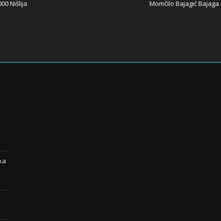
00 Nišlija
Momčilo Bajagić Bajaga i
ka