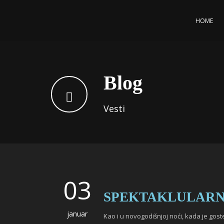
HOME
Blog
Vesti
03
SPEKTAKLULARNA 
januar
Kao i u novogodišnjoj noći, kada je goste