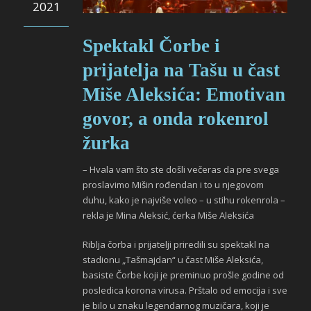
2021
Spektakl Čorbe i
prijatelja na Tašu u čast
Miše Aleksića: Emotivan
govor, a onda rokenrol
žurka
– Hvala vam što ste došli večeras da pre svega
proslavimo Mišin rođendan i to u njegovom
duhu, kako je najviše voleo – u stihu rokenrola –
rekla je Mina Aleksić, ćerka Miše Aleksića
Riblja čorba i prijatelji priredili su spektakl na
stadionu „Tašmajdan“ u čast Miše Aleksića,
basiste Čorbe koji je preminuo prošle godine od
posledica korona virusa. Prštalo od emocija i sve
je bilo u znaku legendarnog muzičara, koji je