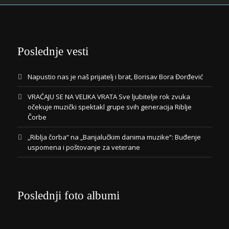
Poslednje vesti
Napustio nas je naš prijatelj i brat, Borisav Bora Đorđević
VRAĆAJU SE NA VELIKA VRATA Sve ljubitelje rok zvuka
očekuje muzički spektakl grupe svih generacija Riblje
Čorbe
„Riblja čorba“ na „Banjalučkim danima muzike“: Buđenje
uspomena i poštovanje za veterane
Poslednji foto albumi