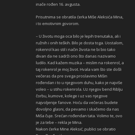
inače rođen 16. avgusta.
Prisutnima se obratila ćerka Miše Aleksića Mina,
i to emotivnim govorom.
– U životu moga oca bilo je lepih trenutaka, ali i
ružnih i onih teških. Bilo je dosta toga. Uostalom,
rokenrol kao stil i način života ne bi bio tako
divan da ne sadrži ono što danas nazivamo
ludilo. Kad kažem muzika – mislim na rokenrol, a
taj rokenrol je moj život. Hvala vam što ste došli
večeras da pre svega proslavimo Mišin
rođendan i to u njegovom duhu, kako je najviše
voleo – u stihu rokenrola. Uz njegov bend Riblju
čorbu, kumove, kolege i uz vas njegove
najvoljenije fanove. Hoću da večeras budete
dovoljno glasni, da pevamo i skačemo da nas
Miša čuje. Srećan rođendan tata. Volimo te, ovo
je za tebe – rekla je Mina.
Nakon ćerke Mine Aleksić, publici se obratio