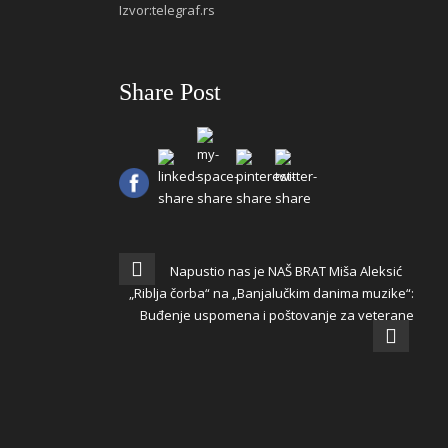
Izvor:telegraf.rs
Share Post
Napustio nas je NAŠ BRAT Miša Aleksić
„Riblja čorba“ na „Banjalučkim danima muzike“:
Buđenje uspomena i poštovanje za veterane