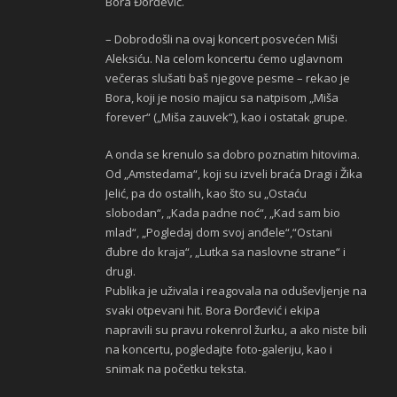
Bora Đorđević.
– Dobrodošli na ovaj koncert posvećen Miši
Aleksiću. Na celom koncertu ćemo uglavnom
večeras slušati baš njegove pesme – rekao je
Bora, koji je nosio majicu sa natpisom „Miša
forever“ („Miša zauvek“), kao i ostatak grupe.
A onda se krenulo sa dobro poznatim hitovima.
Od „Amstedama“, koji su izveli braća Dragi i Žika
Jelić, pa do ostalih, kao što su „Ostaću
slobodan“, „Kada padne noć“, „Kad sam bio
mlad“, „Pogledaj dom svoj anđele“,“Ostani
đubre do kraja“, „Lutka sa naslovne strane“ i
drugi.
Publika je uživala i reagovala na oduševljenje na
svaki otpevani hit. Bora Đorđević i ekipa
napravili su pravu rokenrol žurku, a ako niste bili
na koncertu, pogledajte foto-galeriju, kao i
snimak na početku teksta.